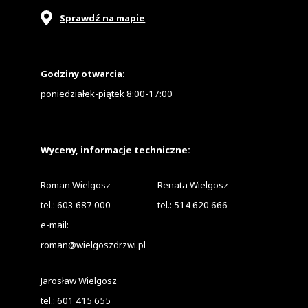
Sprawdź na mapie
Godziny otwarcia:
poniedziałek-piątek 8:00-17:00
Wyceny, informacje techniczne:
Roman Wielgosz
Renata Wielgosz
tel.:
603 687 000
tel.:
514 620 666
e-mail:
roman@wielgoszdrzwi.pl
Jarosław Wielgosz
tel.:
601 415 655