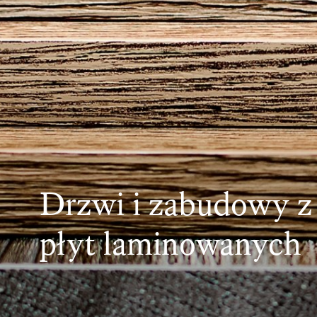
Drzwi i zabudowy z
płyt laminowanych